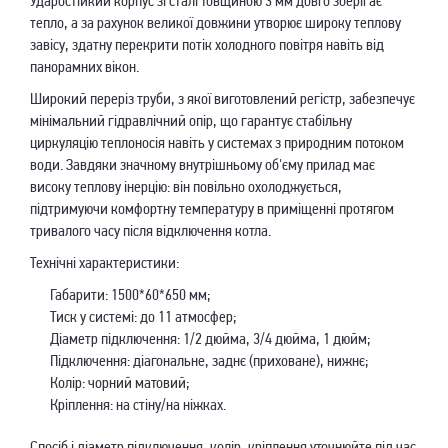
Ударостійкий корпус зі сталі товщиною 3 мм довго зберігає
тепло, а за рахунок великої довжини утворює широку теплову
завісу, здатну перекрити потік холодного повітря навіть від
панорамних вікон.
Широкий переріз труби, з якої виготовлений регістр, забезпечує
мінімальний гідравлічний опір, що гарантує стабільну
циркуляцію теплоносія навіть у системах з природним потоком
води. Завдяки значному внутрішньому об'єму прилад має
високу теплову інерцію: він повільно охолоджується,
підтримуючи комфортну температуру в приміщенні протягом
тривалого часу після відключення котла.
Технічні характеристики:
Габарити: 1500*60*650 мм;
Тиск у системі: до 11 атмосфер;
Діаметр підключення: 1/2 дюйма, 3/4 дюйма, 1 дюйм;
Підключення: діагональне, заднє (приховане), нижнє;
Колір: чорний матовий;
Кріплення: на стіну/на ніжках.
Спосіб і діаметр підключення, колір, кріплення уточнюйте під час